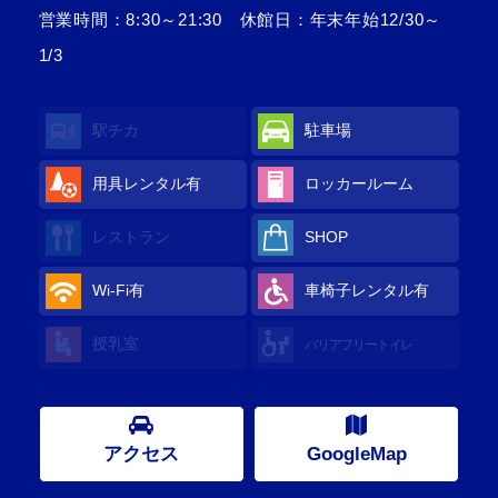
営業時間：8:30～21:30 休館日：年末年始12/30～
1/3
駅チカ
駐車場
用具レンタル
有
ロッカールーム
レストラン
SHOP
Wi-Fi
有
車椅子レンタル
有
授乳室
バリアフリートイレ
アクセス
GoogleMap