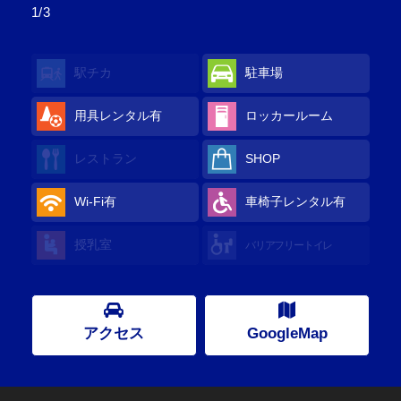
1/3
駅チカ
駐車場
用具レンタル
有
ロッカールーム
レストラン
SHOP
Wi-Fi
有
車椅子レンタル
有
授乳室
バリアフリートイレ
アクセス
GoogleMap