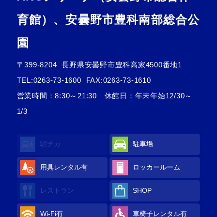
育館）、安曇野市豊科南部総合公
園
〒399-8204
長野県安曇野市豊科高家4500番地1
TEL:
0263-73-1600
FAX:0263-73-1610
営業時間：8:30～21:30 休館日：年末年始12/30～
1/3
駅チカ
駐車場
用具レンタル
有
ロッカールーム
レストラン
SHOP
Wi-Fi
有
車椅子レンタル
有