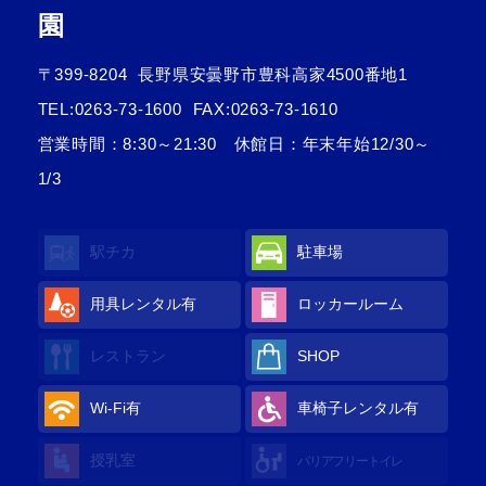
園
〒399-8204
長野県安曇野市豊科高家4500番地1
TEL:
0263-73-1600
FAX:0263-73-1610
営業時間：8:30～21:30 休館日：年末年始12/30～
1/3
駅チカ
駐車場
用具レンタル
有
ロッカールーム
レストラン
SHOP
Wi-Fi
有
車椅子レンタル
有
授乳室
バリアフリートイレ