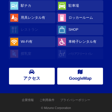
駅チカ
駐車場
用具レンタル
有
ロッカールーム
レストラン
SHOP
Wi-Fi
有
車椅子レンタル
有
授乳室
バリアフリートイレ
アクセス
GoogleMap
企業情報
ご利用条件
プライバシーポリシー
© Mizuno Corporation