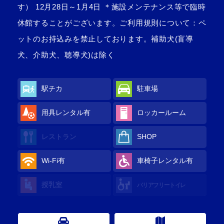
す） 12月28日～1月4日 ＊施設メンテナンス等で臨時
休館することがございます。ご利用規則について：ペ
ットのお持込みを禁止しております。補助犬(盲導
犬、介助犬、聴導犬)は除く
駅チカ
駐車場
用具レンタル
有
ロッカールーム
レストラン
SHOP
Wi-Fi
有
車椅子レンタル
有
授乳室
バリアフリートイレ