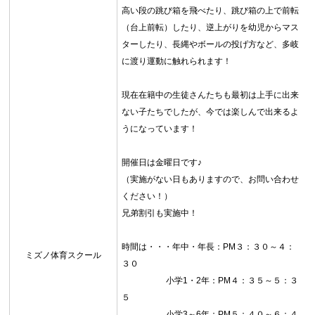
高い段の跳び箱を飛べたり、跳び箱の上で前転
（台上前転）したり、逆上がりを幼児からマス
ターしたり、長縄やボールの投げ方など、多岐
に渡り運動に触れられます！
お問合せフォーム
現在在籍中の生徒さんたちも最初は上手に出来
志木市 公共施設予約システム
ない子たちでしたが、今では楽しんで出来るよ
うになっています！
開催日は金曜日です♪
（実施がない日もありますので、お問い合わせ
ください！）
兄弟割引も実施中！
時間は・・・年中・年長：PM３：３０～４：
ミズノ体育スクール
３０
小学1・2年：PM４：３５～５：３
５
小学3～6年：PM５：４０～６：４