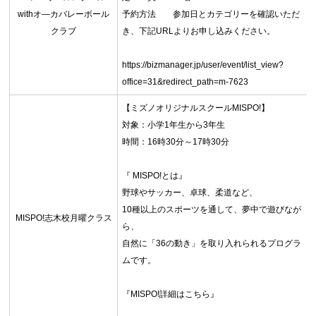
withオ―カバレーボール
予約方法 参加日とカテゴリーを確認いただ
クラブ
き、下記URLよりお申し込みください。
https://bizmanager.jp/user/event/list_view?
office=31&redirect_path=m-7623
【ミズノオリジナルスクールMISPO!】
対象：小学1年生から3年生
時間：16時30分～17時30分
『 MISPO!とは』
野球やサッカー、卓球、柔道など、
10種以上のスポーツを通して、夢中で遊びなが
MISPO!志木校月曜クラス
ら、
自然に「36の動き」を取り入れられるプログラ
ムです。
『MISPO!詳細はこちら』