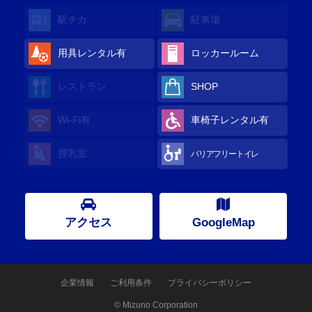
駅チカ
駐車場
用具レンタル
有
ロッカールーム
レストラン
SHOP
Wi-Fi
有
車椅子レンタル
有
授乳室
バリアフリートイレ
アクセス
GoogleMap
企業情報
ご利用条件
プライバシーポリシー
© Mizuno Corporation