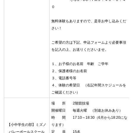
０
無料体験もありますので、是非お申し込みくだ
さい！
ご希望の方は下記、申込フォームより必要事項
を記入の上、お送りくださいませ。
１、お子様のお名前 年齢 ご学年
２、保護者様のお名前
３、電話番号等
４、体験の希望日 （右記年間スケジュールを
ご確認ください）
場 所 2階競技場
開催曜日 毎週火曜 （別途お休みあり）
時 間 17:10～18:30（6月から18:20にな
【小中学生の部】ミズノ
ります）
バレーボールスクール
定 員 15名