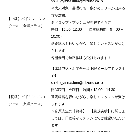
shiki_gymnasium@mizuno.co.jp
※大人対象 基礎打ち・多少のラリーが出来る
方が対象。
【中級】バドミントンス
※ドロップ・プッシュが理解できる方
クール（金曜クラス）
時間：11:00~12:30 （自主練時間 9：00～
10:30）
基礎練習を行いながら、楽しくレッスンが受け
られます！
各開催日で無料体験も受けられます！
【体験申込・お問合せは下記メールアドレスま
で】
shiki_gymnasium@mizuno.co.jp
開催曜日：火曜日 時間：13:00～14:30
【初級】バドミントンス
基礎練習を行いながら、楽しくレッスンが受け
クール（火曜クラス）
られます！
※宮原先生の【資格】・【競技実績】に関しま
しては、日程等からチラシにてご確認いただけ
ます！