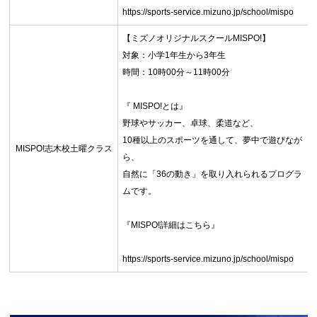
https://sports-service.mizuno.jp/school/mispo
【ミズノオリジナルスクールMISPO!】
対象：小学1年生から3年生
時間：10時00分～11時00分
『 MISPO!とは』
野球やサッカー、卓球、柔道など、
10種以上のスポーツを通して、夢中で遊びなが
MISPO!志木校土曜クラス
ら、
自然に「36の動き」を取り入れられるプログラ
ムです。
『MISPO!詳細はこちら』
https://sports-service.mizuno.jp/school/mispo