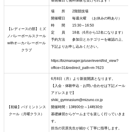
各開催日で無料体験も受けられます！
場 所 2階競技場
開催曜日 毎週火曜 （お休みの時あり）
時 間 15:30～16:50
【レディースの部】ミズ
定 員 18名（6月から12名になります）
ノバレーボールスクール
予約方法 参加日とカテゴリーを確認の上、
withオ―カバレーボール
下記よりお申し込みください。
クラブ
https://bizmanager.jp/user/event/list_view?
office=31&redirect_path=m-7623
6月8日（月）より新規開講となります。
【入会・体験申込・お問い合わせは下記メール
アドレスまで】
shiki_gymnasium@mizuno.co.jp
【初級】バドミントンス
開催時間：13時00分～14時30分
クール（月曜クラス）
基礎練習からゲームまでを楽しく行っていきま
す。
担当の宮原先生が細かく丁寧に指導します。