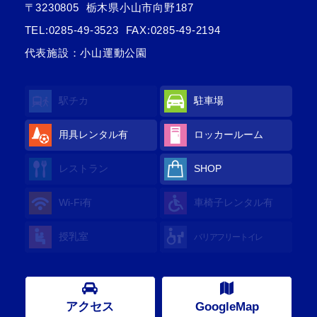
〒3230805
栃木県小山市向野187
TEL:
0285-49-3523
FAX:0285-49-2194
代表施設：小山運動公園
駅チカ
駐車場
用具レンタル有
ロッカールーム
レストラン
SHOP
Wi-Fi有
車椅子レンタル有
授乳室
バリアフリートイレ
アクセス
GoogleMap