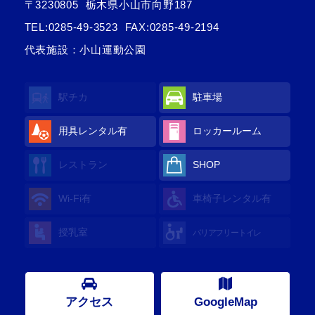
〒3230805
栃木県小山市向野187
TEL:
0285-49-3523
FAX:0285-49-2194
代表施設：小山運動公園
駅チカ
駐車場
用具レンタル有
ロッカールーム
レストラン
SHOP
Wi-Fi有
車椅子レンタル有
授乳室
バリアフリートイレ
アクセス
GoogleMap