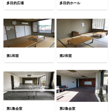
文字サイズ
標準
中
大
多目的広場
多目的ホール
第1和室
第2和室
第1集会室
第2集会室