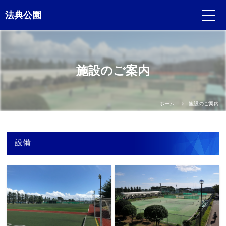
法典公園
Language
施設のご案内
日本語
English
ホーム
施設のご案内
中文（簡体）
設備
中文（繁体）
한글
Portugues