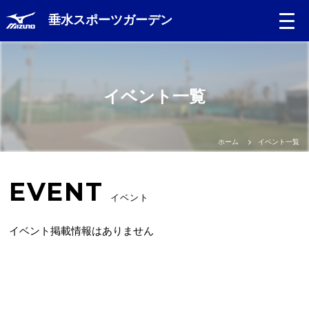
垂水スポーツガーデン
Language
イベント一覧
日本語
English
ホーム
イベント一覧
中文（簡体）
EVENT
イベント
中文（繁体）
イベント掲載情報はありません
한글
Portugues