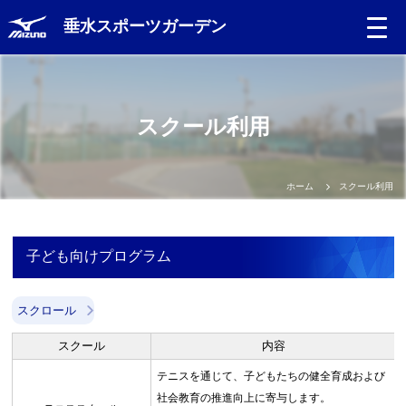
垂水スポーツガーデン
Language
スクール利用
日本語
English
ホーム
スクール利用
中文（簡体）
子ども向けプログラム
中文（繁体）
スクロール
한글
スクール
内容
Portugues
テニスを通じて、子どもたちの健全育成および
社会教育の推進向上に寄与します。