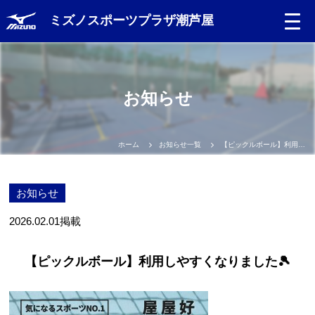
ミズノスポーツプラザ潮芦屋
Language
お知らせ
日本語
English
ホーム
お知らせ一覧
【ピックルボール】利用しやすくなりました🎾
中文（簡体）
お知らせ
中文（繁体）
2026.02.01
掲載
한글
【ピックルボール】利用しやすくなりました🎾
Portugues