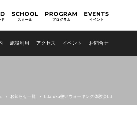
ND
SCHOOL
PROGRAM
EVENTS
ンド
スクール
プログラム
イベント
内
施設利用
アクセス
イベント
お問合せ
ム
お知らせ一覧
🚶‍♀️aruku整いウォーキング体験会🚶‍♀️