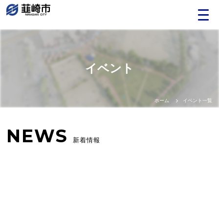
Language
イベント
日本語
English
ホーム
イベント一覧
中文（簡体）
NEWS
新着情報
中文（繁体）
한글
Portugues