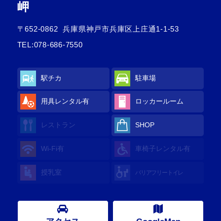
岬
〒652-0862
兵庫県神戸市兵庫区上庄通1-1-53
TEL:
078-686-7550
駅チカ
駐車場
用具レンタル
有
ロッカールーム
レストラン
SHOP
Wi-Fi
有
車椅子レンタル
有
授乳室
バリアフリートイレ