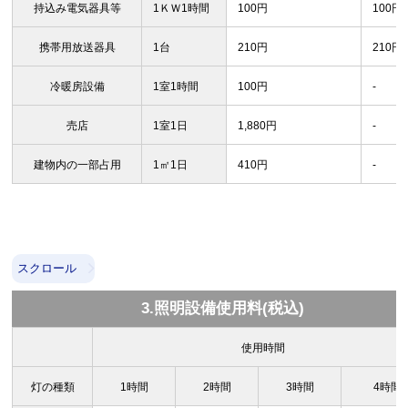
持込み電気器具等
1ＫＷ1時間
100円
100円
携帯用放送器具
1台
210円
210円
冷暖房設備
1室1時間
100円
-
売店
1室1日
1,880円
-
建物内の一部占用
1㎡1日
410円
-
スクロール
3.照明設備使用料(税込)
使用時間
灯の種類
1時間
2時間
3時間
4時間