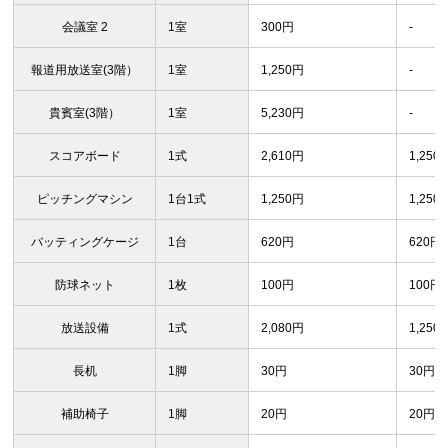
会議室 2
1室
300円
-
報道用放送室(3階）
1室
1,250円
-
貴賓室(3階）
1室
5,230円
-
スコアボード
1式
2,610円
1,250
ピッチングマシン
1台1式
1,250円
1,250
バッティングケージ
1台
620円
620円
防球ネット
1枚
100円
100円
放送設備
1式
2,080円
1,250
長机
1脚
30円
30円
補助椅子
1脚
20円
20円