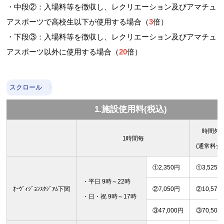
・中段②：入場料等を徴収し、レクリエーション及びアマチュ
アスポーツで高校生以下が使用する場合（
3
倍）
・下段③：入場料等を徴収し、レクリエーション及びアマチュ
アスポーツ以外に使用する場合（
20
倍）
スクロール
1.施設使用料(税込)
時間外 
1時間毎
(通常料金
①2,350円
①3,525円
・平日 9時～22時
ｵｰｳﾞｨｼﾞｮﾝｽﾀｼﾞｱﾑ下関
②7,050円
②10,575
・日・祝 9時～17時
③47,000円
③70,500