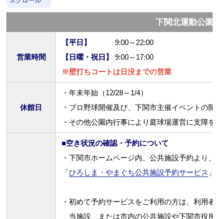
スクロール
下関北運動公園
【平日】
9:00～22:00
営業時間
【日曜・祝日】
9:00～17:00
※壁打ちコートは日没までの営業
・年末年始（12/28～1/4）
休館日
・プロ野球開催及び、下関市主催イベントの開
・その他公園内行事により庭球場運営に支障を
■空き状況の確認・予約について
・下関市ホームページ内、公共施設予約より、
「
ひろしま・やまぐち公共施設予約サービス
」
・初めて予約サービスをご利用の方は、利用者
当施設、または市内の公共施設や下関市役所