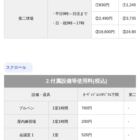
①830円
①1,245円
・平日9時～日没まで
第二球場
②2,490円
②3,735円
・日・祝9時～17時
③16,600円
③24,900
スクロール
2.付属設備等使用料(税込)
設備・器具
ｵｰｳﾞｨｼﾞｮﾝｽﾀｼﾞｱﾑ下関
第二
ブルペン
1室1時間
760円
-
屋内練習場
1室1時間
200円
-
会議室 1
1室
520円
-