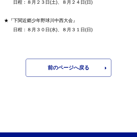
日程：８月２３日(土)、８月２４日(日)
★『下関近郷少年野球川中西大会』
日程：８月３０日(水)、８月３１日(日)
前のページへ戻る