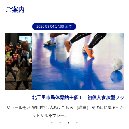
ご案内
お問合せフォーム
2026.09.04 17:00 まで
吹田市スポーツ施設予約システム(OPAS)
北千里市民体育館主催！ 初個人参加型フットサル開催！！
走
をお
WEB申し込みはこちら ［詳細］ その日に集まったメンバーでフ
い
ットサルをプレー。 ...
ト