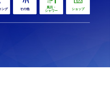
風呂・
キング
その他
ショップ
シャワー