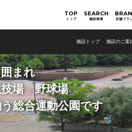
TOP
SEARCH
BRA
トップ
施設検索
店舗ブラ
施設トップ
施設のご案
人工芝コートが計１５面
ルで一緒に汗を流しません