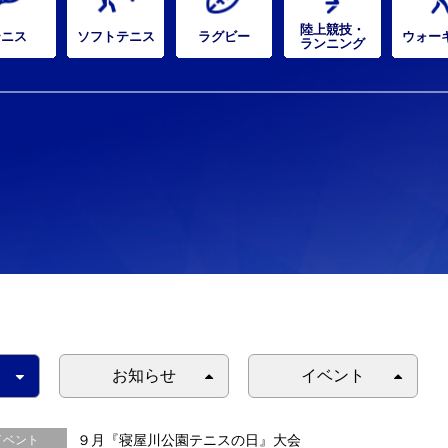
陸上競技・
テニス
ソフトテニス
ラグビー
ウォー
ランニング
お知らせ
イベント
９月『寝屋川公園テニスの日』大会
イベント