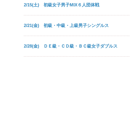
2/15(土) 初級女子男子MIX６人団体戦
2/21(金) 初級・中級・上級男子シングルス
2/28(金) ＤＥ級・ＣＤ級・ＢＣ級女子ダブルス