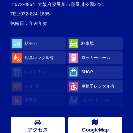
〒572-0854
大阪府寝屋川市寝屋川公園2231
TEL:
072-824-1685
休館日：年末年始
駅チカ
駐車場
用具レンタル
有
ロッカールーム
レストラン
SHOP
Wi-Fi
有
車椅子レンタル
有
授乳室
バリアフリートイレ
アクセス
GoogleMap