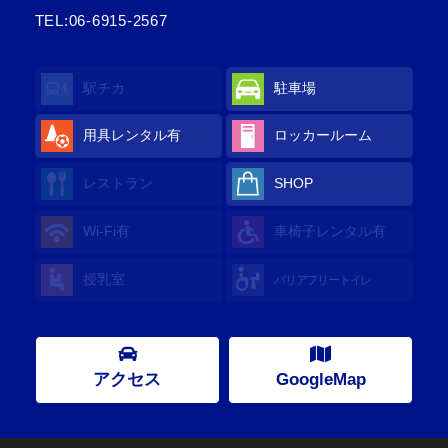
TEL:
06-6915-2567
駅チカ
駐車場
用具レンタル
有
ロッカールーム
レストラン
SHOP
Wi-Fi
有
車椅子レンタル
有
授乳室
バリアフリートイレ
アクセス
GoogleMap