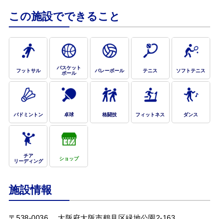
この施設でできること
バスケット
フットサル
バレーボール
テニス
ソフトテニス
ボール
お問合せフォーム
大阪市オーパス・スポーツ施設情報システム
バドミントン
卓球
格闘技
フィットネス
ダンス
Webアクセシビリティについて
チア
ショップ
リーディング
文字サイズ
標準
中
大
施設情報
〒538-0036
大阪府大阪市鶴見区緑地公園2-163