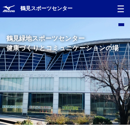
鶴見スポーツセンター
Language
鶴見緑地スポーツセンター
日本語
健康づくりとコミュニケーションの場
English
中文（簡体）
中文（繁体）
한글
Portugues