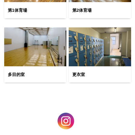
第1体育場
第2体育場
お問合せフォーム
大阪市オーパス・スポーツ施設情報システム
多目的室
更衣室
Webアクセシビリティについて
文字サイズ
標準
中
大