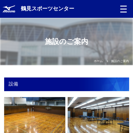
鶴見スポーツセンター
Language
施設のご案内
日本語
English
ホーム
施設のご案内
中文（簡体）
設備
中文（繁体）
한글
Portugues