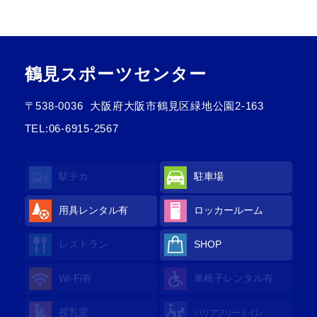
鶴見スポーツセンター
〒538-0036
大阪府大阪市鶴見区緑地公園2-163
TEL:
06-6915-2567
駅チカ
駐車場
用具レンタル
有
ロッカールーム
レストラン
SHOP
Wi-Fi
有
車椅子レンタル
有
授乳室
バリアフリートイレ