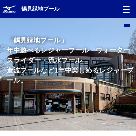
鶴見緑地プール
Language
「鶴見緑地プール」
日本語
年中遊べるレジャープール ウォーター
スライダー・流水プール
English
造波プールなど1年中楽しめるレジャープ
中文（簡体）
ール。
中文（繁体）
한글
Portugues