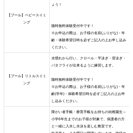
ょう！
【プール】ベビースイミ
ング
随時無料体験受付中です！
※お申込の際は、お子様の名前(ふりがな)・年
齢・体験希望日時を必ずご記入の上お申し込み
ください。
お問合せフォーム
水慣れから行い、クロール・平泳ぎ・背泳ぎ・
バタフライが出来るように練習します。
お忘れ物問合せ登録
【プール】リトルスイミ
随時無料体験受付中です！
ング
※お申込の際は、お子様の名前(ふりがな)・年
Webアクセシビリティについて
齢(学年)・体験希望日時を必ずご記入の上お申
し込みください。
文字サイズ
標準
中
大
障がい者手帳・療育手帳をお持ちの幼稚園生～
小学6年生までのお子様が対象で、保護者の方
と一緒に入水し水泳を楽しむ教室です。