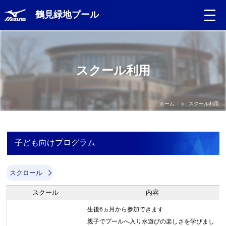
鶴見緑地プール
Language
スクール利用
日本語
English
ホーム
スクール利用
中文（簡体）
子ども向けプログラム
中文（繁体）
スクロール
한글
スクール
内容
Portugues
生後6ヵ月から参加できます
親子でプールへ入り水遊びの楽しさを学びまし