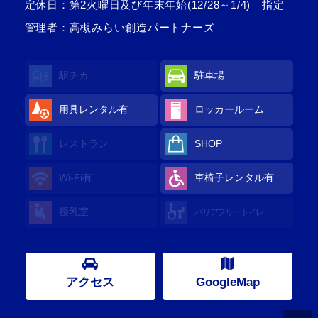
定休日：第2火曜日及び年末年始(12/28～1/4) 指定
管理者：高槻みらい創造パートナーズ
駅チカ
駐車場
用具レンタル有
ロッカールーム
レストラン
SHOP
Wi-Fi有
車椅子レンタル有
授乳室
バリアフリートイレ
アクセス
GoogleMap