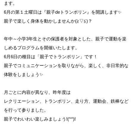
ます。
6月の第１土曜日は『親子deトランポリン』を開講します✨
親子で楽しく身体を動かしませんか(≧▽≦)？
お問合せフォーム
年中～小学3年生とその保護者を対象とした、親子で運動を楽
高槻市スポーツ施設情報システム(オーパス)
しめるプログラムを開催いたします。
6月6日の種目は「親子でトランポリン」です！
親子でコミュニケーションを取りながら、楽しく、非日常的な
体験をしましょう✨
月ごとに内容が異なり、昨年度は
レクリエーション、トランポリン、走り方、運動会、鉄棒など
を行って参りました。
親子でわいわい楽しみましょう!(^^)!