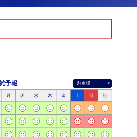
雑予報
月
火
水
木
金
土
日
祝