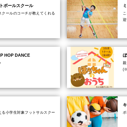
トボールスクール
スクールのコーチが教えてくれる
こ
迎
 HOP DANCE
♪
親
(
える小学生対象フットサルスクー
ボ