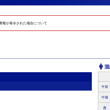
警報が発令された場合について
混
午前
午後
夜