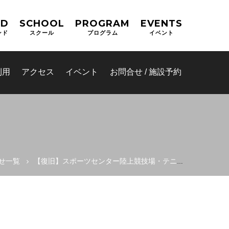
ND
SCHOOL
PROGRAM
EVENTS
ンド
スクール
プログラム
イベント
利用
アクセス
イベント
お問合せ / 施設予約
せ一覧
【復旧】スポーツセンター陸上競技場・テニスクラブハウス男子給湯器
ム(オーパ