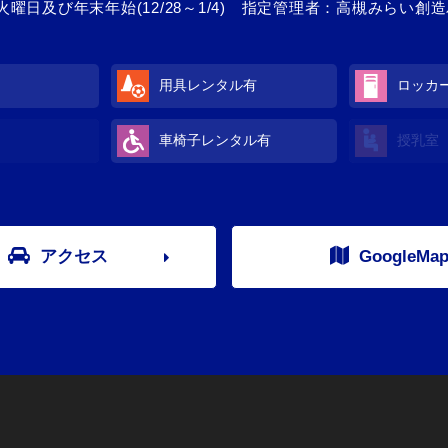
火曜日及び年末年始(12/28～1/4) 指定管理者：高槻みらい創
用具レンタル有
ロッカ
車椅子レンタル有
授乳室
アクセス
GoogleMa