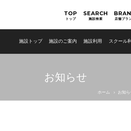
TOP
SEARCH
BRA
トップ
施設検索
店舗ブラ
施設トップ
施設のご案内
施設利用
スクール
お知らせ
お問合せフォーム
ホーム
お知ら
高槻市スポーツ施設情報システ
ス)