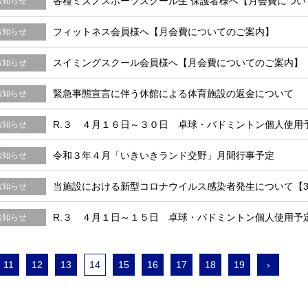
各種ミズノスポーツスクール生 保護者様へ【月会費につい
お知らせ
フィットネス会員様へ【月会費についてのご案内】
お知らせ
スイミングスクール会員様へ【月会費についてのご案内】
お知らせ
緊急事態宣言に伴う休館による体育施設の返金について
お知らせ
R.３ ４月１６日～３０日 卓球・バドミントン個人使用
お知らせ
令和３年４月「いきいきランド交野」月間行事予定
お知らせ
当施設における新型コロナウイルス感染者発生について【3
お知らせ
R.３ ４月１日～１５日 卓球・バドミントン個人使用予
お知らせ
11
12
13
14
15
16
17
18
19
›