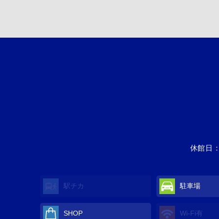
休館日：
駅チカ
駐車場
SHOP
Wi-Fi
有