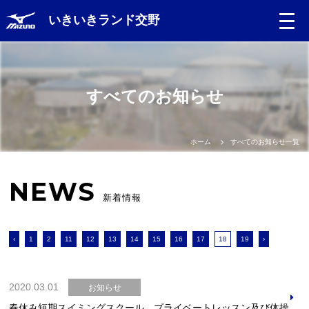
いきいきランド交野
すべてのお知らせ
ホーム
すべてのお知らせ一覧
NEWS
新着情報
‹
1
2
11
12
13
14
15
16
17
18
19
›
2020.03.01
お知らせ
春休み短期スイミングスクール、プライベートレッスン及び体操教室の窓口受付について