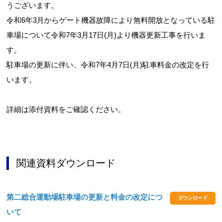
うございます。
令和
6
年
3
月からゲート機器故障により無料開放となっている駐
車場について令和7年3月17日(月)より機器更新工事を行いま
お問合せフォーム
す。
駐車場の更新に伴い、令和7年4月7日(月)駐車料金の改定を行
箕面市公共施設予約システム
います。
詳細は添付資料をご確認ください。
関連資料ダウンロード
第二総合運動場駐車場の更新と料金の改定につ
ダウンロード
いて