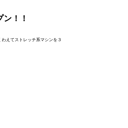
プン！！
くわえてストレッチ系マシンを３