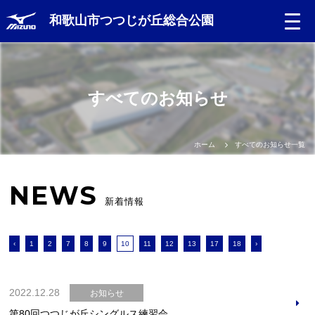
和歌山市つつじが丘総合公園
すべてのお知らせ
ホーム
すべてのお知らせ一覧
NEWS
新着情報
‹
1
2
7
8
9
10
11
12
13
17
18
›
2022.12.28
お知らせ
第80回つつじが丘シングルス練習会