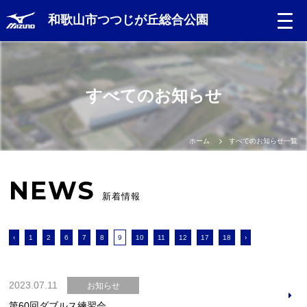
和歌山市つつじが丘総合公園
すべてのお知らせ
ホーム
すべてのお知らせ一覧
NEWS
新着情報
‹
1
2
6
7
8
9
10
11
12
17
18
›
2023.07.11
お知らせ
第60回ダブルス練習会