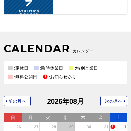
CALENDAR
カレンダー
:定休日
:臨時休業日
:特別営業日
:無料公開日
:お知らせあり
2026年08月
前の月へ
次の月へ
日
月
火
水
木
金
土
4
26
27
28
29
30
31
1