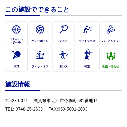
この施設でできること
お問合せフォーム
東近江市公共施設予約システム
バスケット
バレーボール
テニス
ソフトテニス
バドミントン
ボール
卓球
フィットネス
ダンス
弓道
会議・打合せ
施設情報
〒527-0071
滋賀県東近江市今堀町581番地11
TEL:
0748-25-2633
FAX:050-5801-2633