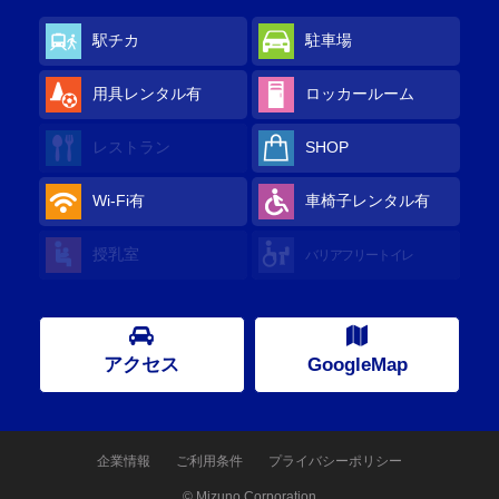
駅チカ
駐車場
用具レンタル
有
ロッカールーム
レストラン
SHOP
Wi-Fi
有
車椅子レンタル
有
授乳室
バリアフリートイレ
アクセス
GoogleMap
企業情報
ご利用条件
プライバシーポリシー
© Mizuno Corporation