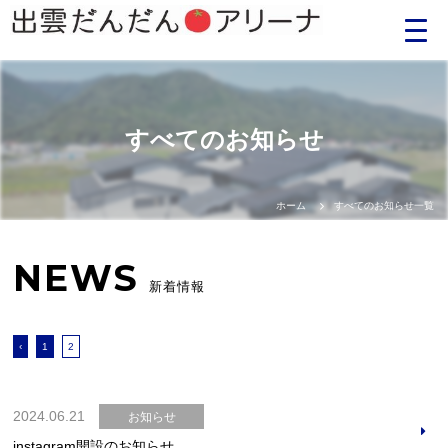
Language
すべてのお知らせ
日本語
English
ホーム
すべてのお知らせ一覧
中文（簡体）
NEWS
新着情報
中文（繁体）
‹
1
2
한글
Portugues
2024.06.21
お知らせ
instagram開設のお知らせ