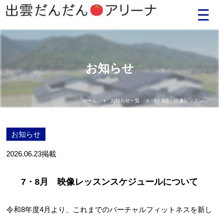
Language
お知らせ
日本語
English
ホーム
お知らせ一覧
7・8月 映像レッスンスケジュールについて
中文（簡体）
お知らせ
中文（繁体）
2026.06.23
掲載
한글
7・8月 映像レッスンスケジュールについて
Portugues
令和8年度4月より、これまでのバーチャルフィットネスを新し