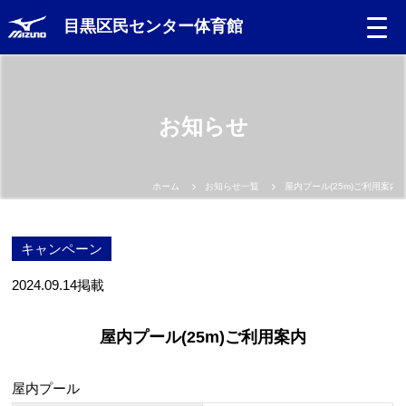
目黒区民センター体育館
Language
お知らせ
日本語
English
ホーム
お知らせ一覧
屋内プール(25m)ご利用案内
中文（簡体）
キャンペーン
中文（繁体）
2024.09.14
掲載
한글
屋内プール(25m)ご利用案内
Portugues
屋内プール