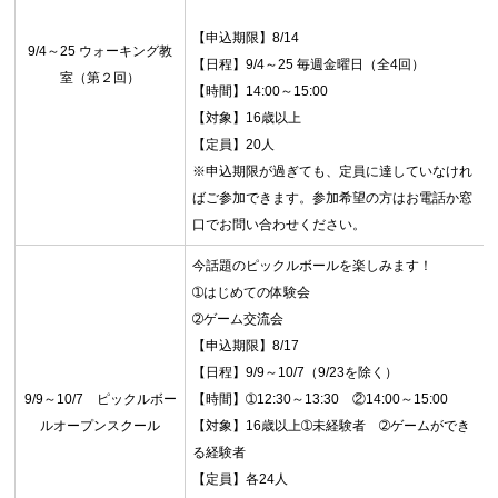
【申込期限】8/14
9/4～25 ウォーキング教
【日程】9/4～25 毎週金曜日（全4回）
室（第２回）
【時間】14:00～15:00
【対象】16歳以上
【定員】20人
※申込期限が過ぎても、定員に達していなけれ
ばご参加できます。参加希望の方はお電話か窓
口でお問い合わせください。
今話題のピックルボールを楽しみます！
➀はじめての体験会
➁ゲーム交流会
【申込期限】8/17
【日程】9/9～10/7（9/23を除く）
9/9～10/7 ピックルボー
【時間】➀12:30～13:30 ②14:00～15:00
ルオープンスクール
【対象】16歳以上➀未経験者 ➁ゲームができ
る経験者
【定員】各24人