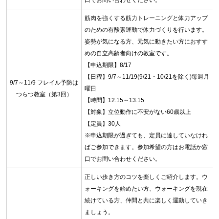
口でお問い合わせください。
筋肉を強くする筋力トレーニングと体力アップ
のための有酸素運動で体力づくりを行います。
姿勢が気になる方、元気に動きたい方におすす
めの自立高齢者向けの教室です。
【申込期限】8/17
【日程】9/7～11/19(9/21・10/21を除く)毎週月
9/7～11/9 フレイル予防は
曜日
つらつ教室（第3回）
【時間】12:15～13:15
【対象】立位動作に不安がない60歳以上
【定員】30人
※申込期限が過ぎても、定員に達していなけれ
ばご参加できます。参加希望の方はお電話か窓
口でお問い合わせください。
正しい歩き方のコツを楽しくご紹介します。ウ
ォーキングを始めたい方、ウォーキングを現在
続けている方、仲間と共に楽しく運動していき
ましょう。