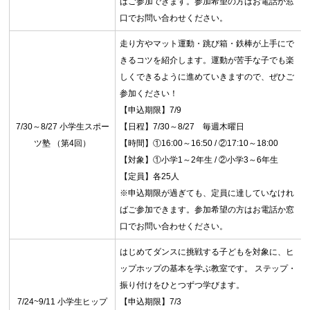
ばご参加できます。参加希望の方はお電話か窓
口でお問い合わせください。
走り方やマット運動・跳び箱・鉄棒が上手にで
きるコツを紹介します。運動が苦手な子でも楽
しくできるように進めていきますので、ぜひご
参加ください！
【申込期限】7/9
7/30～8/27 小学生スポー
【日程】7/30～8/27 毎週木曜日
ツ塾 （第4回）
【時間】①16:00～16:50 / ②17:10～18:00
【対象】①小学1～2年生 / ②小学3～6年生
【定員】各25人
※申込期限が過ぎても、定員に達していなけれ
ばご参加できます。参加希望の方はお電話か窓
口でお問い合わせください。
はじめてダンスに挑戦する子どもを対象に、ヒ
ップホップの基本を学ぶ教室です。 ステップ・
振り付けをひとつずつ学びます。
7/24~9/11 小学生ヒップ
【申込期限】7/3