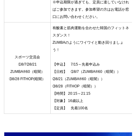
※申込期限が過ぎても、定員に達していなけれ
ばご参加できます。参加希望の方はお電話か窓
口にお問い合わせください。
有酸素と筋肉運動を合わせた韓国のフィットネ
スダンス！
ZUMBAのようにワイワイと動き回りましょ
う！
スポーツ交流会
➀8/7➁8/21
【申込】 7/15～先着申込み
ZUMBA®60（暗闇）
【日程】 ➀8/7（ZUMBA®60（暗闇））
➂8/28 FITHOP(暗闇）
➁8/21（ZUMBA®60（暗闇））
➂8/28（FITHOP（暗闇））
【時間】 20:15～21:15
【対象】 16歳以上
【定員】 先着100名