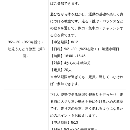
ばご参加できます。
遊びながら体を動かし、運動の基礎を楽しく身
につける教室です。走る・跳ぶ・バランスなど
の動きを通して、体力・集中力・チャレンジす
る心を育てます。
9/2～30（9/23を除く）
【申込期限】8/12
幼児うんどう教室（第3
【日程】9/2～30（9/23を除く） 毎週水曜日
回）
【時間】16:00～16:45
【対象】4からの未就学児
【定員】20人
※申込期限が過ぎても、定員に達していなけれ
ばご参加できます。
正しい姿勢で走る練習や腕振りを行ったり、走
る時に大切な速い動きを身に付けるための教室
です。走り方の基本、速く走れるようになるた
めのポイントをお伝えします。
【申込期限】8/13
【日程】9/3～9/24 毎週木曜日