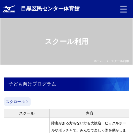
目黒区民センター体育館
Language
スクール利用
日本語
English
ホーム
スクール利用
中文（簡体）
子ども向けプログラム
中文（繁体）
スクロール
한글
スクール
内容
Portugues
障害がある方もない方も大歓迎！ピックルボー
ルやボッチャで、みんなで楽しく体を動かしま