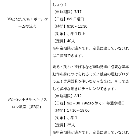
しょう！
【申込期限】7/17
8/9どなたでも！ボールゲ
【日程】8/9 日曜日
ーム交流会
【時間】9:30～11:30
【対象】小学生以上
【定員】40人
※申込期限が過ぎても、定員に達していなけれ
お問合せフォーム
ばご参加できます。
走る・跳ぶ・投げるなど運動発達に必要な基本
目黒区 施設予約システム
動作を身につけられるミズノ独自の運動プログ
ラム！専用器具を使いながら安全に、そして楽
しく多様な動きにチャレンジできます。
【申込期限】8/12
9/2～30 小学生ヘキサス
【日程】9/2～30（9/23を除く） 毎週水曜日
ロン教室（第3回）
【時間】17:10～18:00
【対象】小学生
【定員】25人
※申込期限が過ぎても、定員に達していなけれ