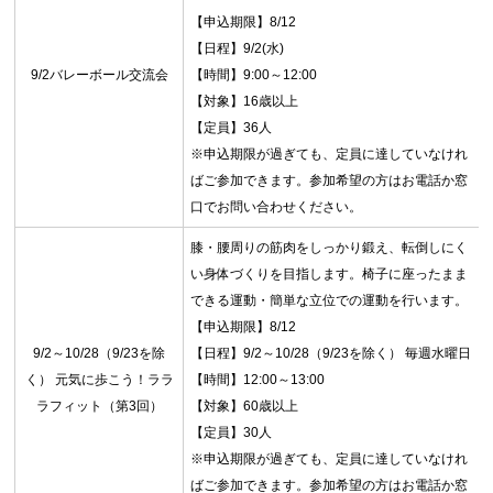
【申込期限】8/12
【日程】9/2(水)
9/2バレーボール交流会
【時間】9:00～12:00
【対象】16歳以上
【定員】36人
※申込期限が過ぎても、定員に達していなけれ
ばご参加できます。参加希望の方はお電話か窓
口でお問い合わせください。
膝・腰周りの筋肉をしっかり鍛え、転倒しにく
い身体づくりを目指します。椅子に座ったまま
できる運動・簡単な立位での運動を行います。
【申込期限】8/12
9/2～10/28（9/23を除
【日程】9/2～10/28（9/23を除く） 毎週水曜日
く） 元気に歩こう！ララ
【時間】12:00～13:00
ラフィット（第3回）
【対象】60歳以上
【定員】30人
※申込期限が過ぎても、定員に達していなけれ
ばご参加できます。参加希望の方はお電話か窓