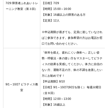
7/29 障害者ふれあいトレ
【日程】7/29
ーニング教室（第３回）
【時間】15:00～16:00
【対象】16歳以上の障害のある方
【定員】12人
※申込期限が過ぎても、定員に達していなけれ
ばご参加できます。参加希望の方はお電話か窓
口でお問い合わせください。
「体幹を鍛え、疲れにくい身体へ」正しい姿
勢・呼吸法・体の使い方をマスターしてピラテ
ィスの効果を実感してください。体力に自信の
ない方、運動不足の方、体の不調を改善したい
方にお勧めです！
【申込期限】8/10
9/1～10/27 ピラティス教
【日程】9/1～10/27(9/22を除く） 毎週火曜日
室
（全８回）
【時間】12:00～13:00
【対象】16歳以上