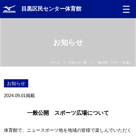
目黒区民センター体育館
Language
お知らせ
日本語
English
ホーム
お知らせ一覧
一般公開 スポーツ広場につ
中文（簡体）
お知らせ
中文（繁体）
2024.09.01
掲載
한글
一般公開 スポーツ広場について
Portugues
体育館で、ニュースポーツ他を地域の皆様で楽しんでいただく