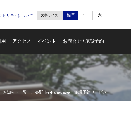
標準
中
大
文字サイズ
セシビリティについて
利用
アクセス
イベント
お問合せ / 施設予約
お知らせ一覧
秦野市e-kanagawa 施設予約サービス
ム