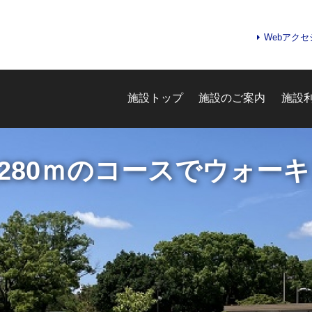
Webアク
施設トップ
施設のご案内
施設
園
開催される噴水広場
お問合せフォーム
e-kanagawa施設予約システ