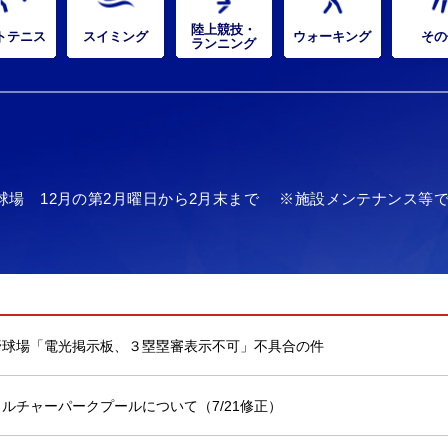
陸上競技・
トテニス
スイミング
ウォーキング
その
ランニング
野球場 12月の第2月曜日から2月末まで ※施設メンテナンス等
野球場「電光掲示板、３塁塁審表示不可」不具合の件
カルチャーパークプールについて（7/21修正）