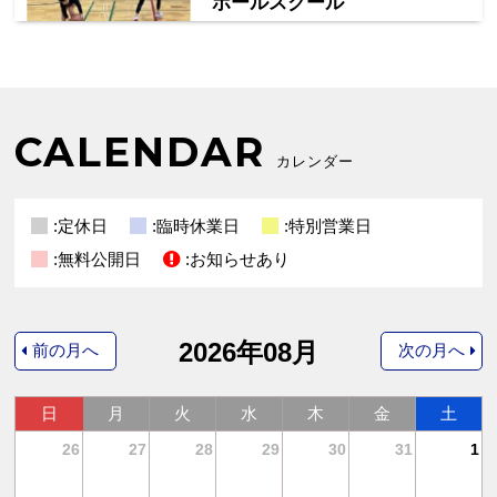
ボールスクール
CALENDAR
カレンダー
:定休日
:臨時休業日
:特別営業日
:無料公開日
:お知らせあり
2026年08月
前の月へ
次の月へ
日
月
火
水
木
金
土
4
26
27
28
29
30
31
1