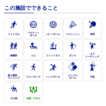
この施設でできること
バスケット
フットサル
バレーボール
バドミントン
卓球
ボール
お問合せフォーム
チア
格闘技
ジム
フィットネス
ダンス
リーディング
e-kanagawa施設予約システム
陸上競技・
ピックル
ウォーキング
ハンドボール
弓道
ランニング
ボール
Webアクセシビリティについて
文字サイズ
標準
中
大
その他
会議・打合せ