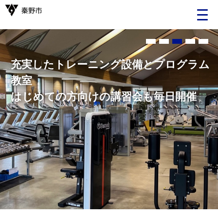
Language
充実したトレーニング設備とプログラム
日本語
教室
はじめての方向けの講習会も毎日開催
English
中文（簡体）
中文（繁体）
한글
Portugues