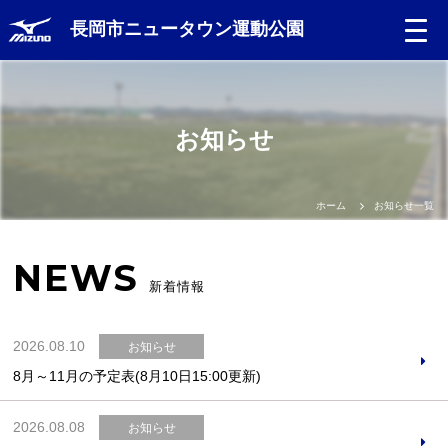
長岡市ニュータウン運動公園
Language
お知らせ
日本語
English
ホーム
お知らせ一覧
中文（簡体）
NEWS
新着情報
中文（繁体）
2026.08.10
お知らせ
한글
8月～11月の予定表(8月10日15:00更新)
Portugues
2026.08.08
お知らせ