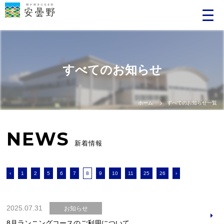
すべてのお知らせ
ホーム
すべてのお知らせ一覧
NEWS
新着情報
‹
1
2
5
6
7
8
9
10
11
25
26
›
2025.07.31
お知らせ
8月ランニングコースのご利用について