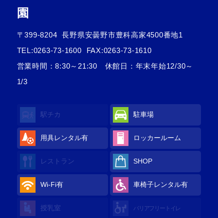
園
〒399-8204
長野県安曇野市豊科高家4500番地1
TEL:
0263-73-1600
FAX:0263-73-1610
営業時間：8:30～21:30 休館日：年末年始12/30～
1/3
駅チカ
駐車場
用具レンタル
有
ロッカールーム
レストラン
SHOP
Wi-Fi
有
車椅子レンタル
有
授乳室
バリアフリートイレ