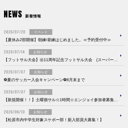
NEWS
新着情報
2026/07/20
イベント
【夏休み2部開催】朝練/昼練はじめました。≪予約受付中≫
2026/07/14
お知らせ
【フットサル大会】㊗11周年記念フットサル大会 (スーパービギナークラス) 大抽選会も実施！！
2026/07/07
お知らせ
⚽夏のサッカー入会キャンペーン⚽8月末まで
2026/07/07
お知らせ
【新規開催！！】土曜個サル☆1時間☆エンジョイ参加者募集！！
2026/06/10
お知らせ
【松原市内中学生対象スケボー部！新入部員大募集！】