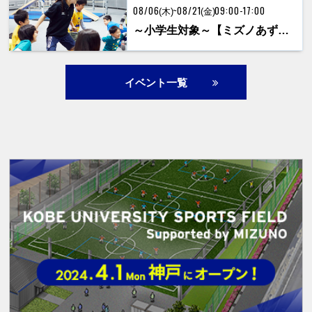
08/06
~
08/21
09:00-17:00
(木)
(金)
～小学生対象～【ミズノあずかり教室 ココテラス】
イベント一覧