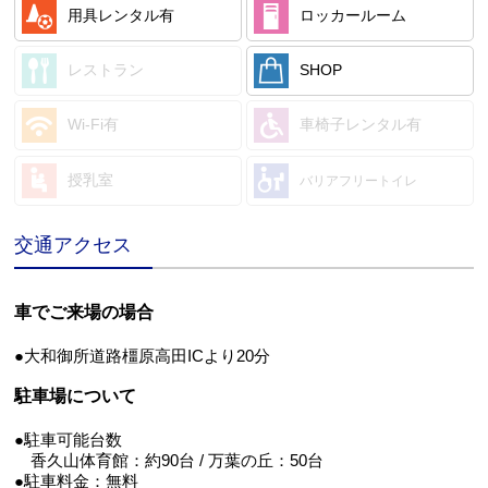
用具レンタル
有
ロッカールーム
レストラン
SHOP
Wi-Fi
有
車椅子レンタル
有
授乳室
バリアフリートイレ
交通アクセス
車でご来場の場合
●大和御所道路橿原高田ICより20分
駐車場について
●駐車可能台数
香久山体育館：約90台 / 万葉の丘：50台
●駐車料金：無料